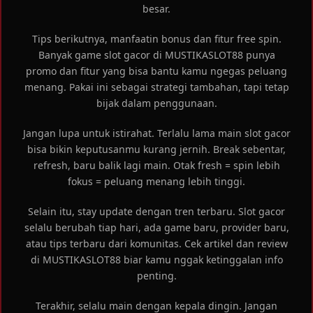
besar.
Tips berikutnya, manfaatin bonus dan fitur free spin.
Banyak game slot gacor di MUSTIKASLOT88 punya
promo dan fitur yang bisa bantu kamu ngegas peluang
menang. Pakai ini sebagai strategi tambahan, tapi tetap
bijak dalam penggunaan.
Jangan lupa untuk istirahat. Terlalu lama main slot gacor
bisa bikin keputusanmu kurang jernih. Break sebentar,
refresh, baru balik lagi main. Otak fresh = spin lebih
fokus = peluang menang lebih tinggi.
Selain itu, stay update dengan tren terbaru. Slot gacor
selalu berubah tiap hari, ada game baru, provider baru,
atau tips terbaru dari komunitas. Cek artikel dan review
di MUSTIKASLOT88 biar kamu nggak ketinggalan info
penting.
Terakhir, selalu main dengan kepala dingin. Jangan